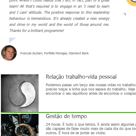
point where I could realize that I am, in fact, part of a great
team! All that's required is to engage in an 'I need to learn
and I care' attitude. The positive response to this leadership
behaviour is tremendous. It's already created a new energy
and drive in my world and the world of those around me.
Thanks for a brilliant programme!
Francois Joubert, Portfolio Manager, Standard Bank
Relação trabalho-vida pessoal
Podemos passar um terço das nossas vidas no trabalho
preciso traçar a linha que nos separa do trabalho. Vej
encontrar o seu equilíbrio antes de encontrar o colapso
Gestão de tempo
24 horas. É tudo o que temos. E ainda assim algumas 
são capazes de fazer muito mais de cada dia do que to
outros. É hora de se juntar ao clube.