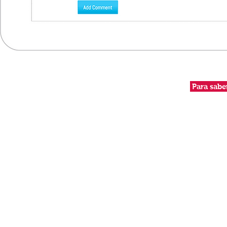
Para sabe
Contacte-nos:
Managing Partner - José Cardeira Seno
PRIME SYSTEMS RH
Espaço Chiado
Rua da Misericóridia, nº 14 - 2º - Escr. 1, Núcleo B
1200 - 273 Lisboa
Telef: +351 213 521 005
Fax: +351 213 423 343