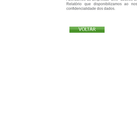
Relatório que disponibilizamos ao n
confidencialidade dos dados.
VOLTAR
Termos e política de privacidade
© 2018 by PRIME SYSTEMS RH, a division of Prime
Argentina, Australia, Austria, Brazil, Canada, Chi
Norway, Peru, Poland, Portugal, Russia, South Afri