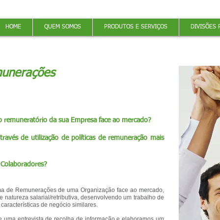
HOME
QUEM SOMOS
PRODUTOS E SERVIÇOS
DIVISÕES 
munerações
o remuneratório da sua Empresa face ao mercado?
através de utilização de políticas de remuneração mais
 Colaboradores?
ema de Remunerações de uma Organização face ao mercado,
 natureza salarial/retributiva, desenvolvendo um trabalho de
aracterísticas de negócio similares.
e uma entrevista de recolha de informação e elaboramos um